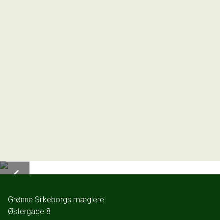
Grønne Silkeborgs mæglere
Østergade 8