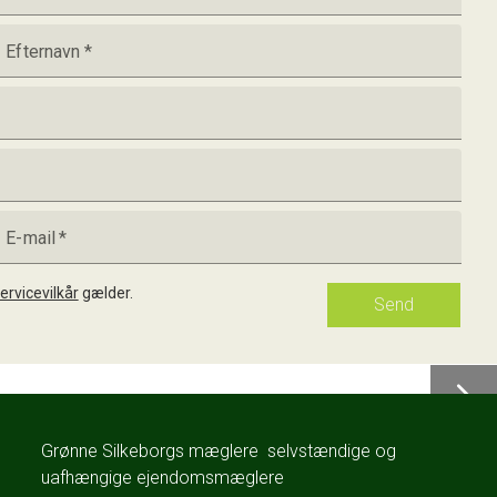
Efternavn
*
E-mail
*
ervicevilkår
gælder.
Send
Grønne Silkeborgs mæglere  selvstændige og
uafhængige ejendomsmæglere