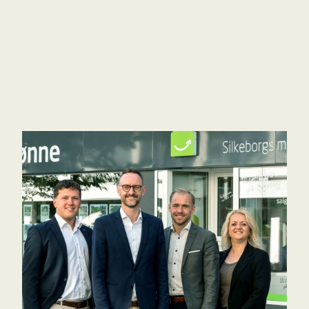
Ejendommen har gennemgået en totalrenovering og er udst
frie træ/alu vinduer. Udenfor venter en lukket have, der sikre
sommerdage samt et charmerende drivhus.
Til villaen hører også en garage med elektrisk port samt en 
bedre - kun få minutters gang fra Silkeborg gågade og i gåa
Denne ejendom repræsenterer den perfekte balance mellem b
kvalitet og privatliv.
Book din fremvisning hos Grønne Silkeborgs mæglere på tlf. 8681 6444 eller skriv til