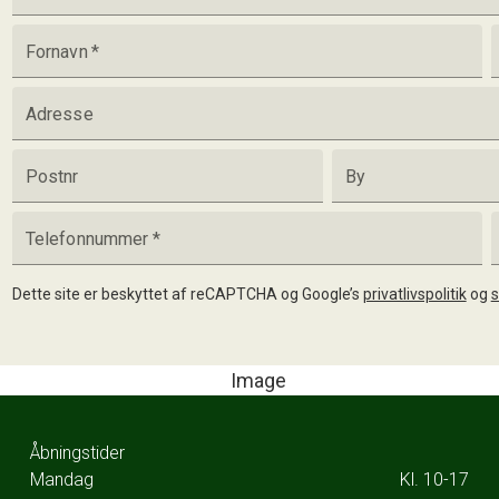
Fornavn
*
Adresse
Postnr
By
Telefonnummer
*
Dette site er beskyttet af reCAPTCHA og Google’s
privatlivspolitik
og
s
Åbningstider
Mandag
Kl. 10-17