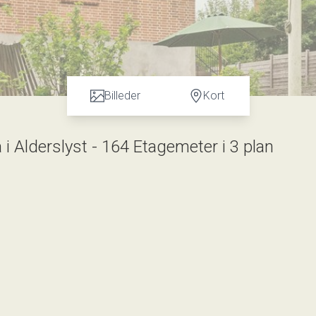
Billeder
Kort
 i Alderslyst - 164 Etagemeter i 3 plan
eliggende centralt i Alderslyst. Med et samlet boligareal på 101
 plads til familien, det modne par eller seniorerne.
herunder et værelse, badeværelse, bryggers og depotrum.
il det ikoniske Papirtårn kan nydes. Stuen og første sal er pryde
sal finder du to rummelige værelser, et repos med plads til