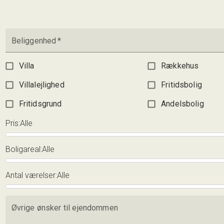
2.595.000 kr.
Beliggenhed
*
Villa
Rækkehus
Villalejlighed
Fritidsbolig
Fritidsgrund
Andelsbolig
Pris
:
Alle
Boligareal
:
Alle
Antal værelser
:
Alle
Øvrige ønsker til ejendommen