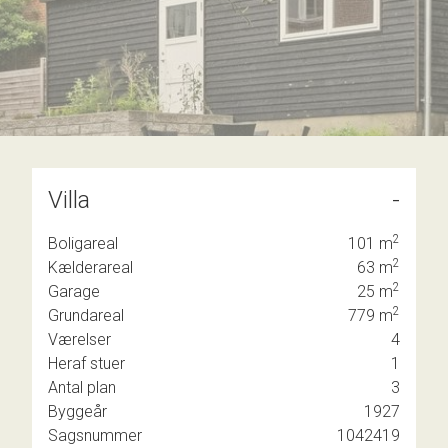
Villa
-
 m2
2
Boligareal
101
m
2
Kælderareal
63
m
2
Garage
25
m
2
Grundareal
779
m
Værelser
4
t af
Heraf stuer
1
Antal plan
3
Byggeår
1927
Sagsnummer
1042419