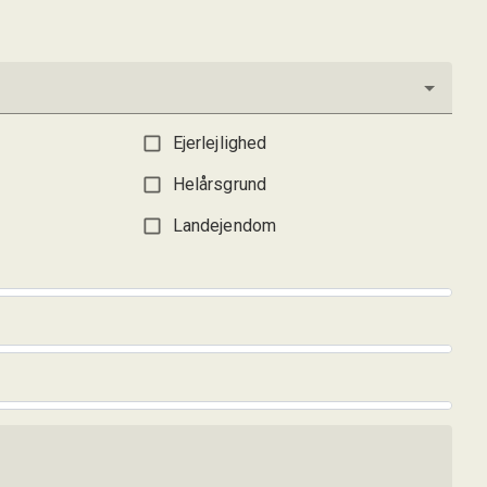
5.695.000 kr.
Ejerlejlighed
Helårsgrund
Landejendom