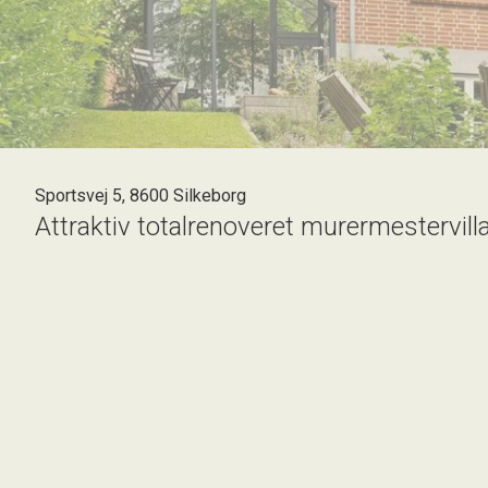
Sportsvej 5, 8600 Silkeborg
Attraktiv totalrenoveret murermestervilla
Velkommen til denne attraktive murermestervilla fra 1927, b
og en underetage på 63 m2 i fuld boligstandard, er her rigelig
Underetagen byder velkommen med gulvvarme i alle rum - 
Stueplanen imponerer med sit lyse køkken, hvorfra udsigten t
flotte trægulve og indbyder til hyggelige stunder. På første 
kontorarbejde samt endnu et badeværelse.