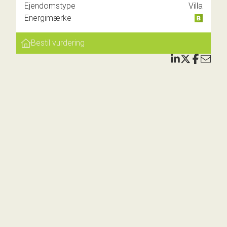
Ejendomstype
Villa
Energimærke
es
t til
Bestil vurdering
e