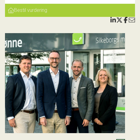
skabsplads. Derudover er der heroppe også et godt
Bestil vurdering
værelse/kontor samt husets andet badeværelse.
Førstesalen er lavet med loft til kip, så du får god
rumfornemmelse og en charmerende stemning. Derudover
rummer huset en lille praktisk kælder.
Udenfor har du en skøn sydvestvendt, ugeneret og nem
have, der både rummer en stor terrasse, samt en god
græsplæne. Her er der lagt op til afslapning og hygge.
Derudover finder du også et skur, med god plads til
opbevaring, samt et lille overdækket terrasseområde.
Noget af det specielle ved ejendommen her, er at der er
mulighed for parkering på din egen grund, ovenikøbet er der
en garage.
Vi fremhæver:
* Skønt beliggende byhus få hundrede meter fra Remstrup Å
* Indflytningsklar med mulighed for at sætte et moderne præg