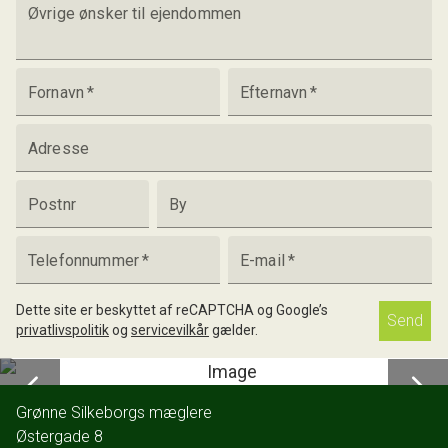
Øvrige ønsker til ejendommen
Fornavn
*
Efternavn
*
Adresse
Postnr
By
Telefonnummer
*
E-mail
*
Dette site er beskyttet af reCAPTCHA og Google’s
Send
privatlivspolitik
og
servicevilkår
gælder.
Grønne Silkeborgs mæglere
Østergade 8