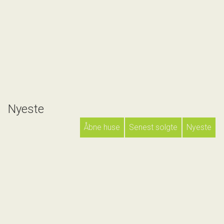
Nyeste
Åbne huse
Senest solgte
Nyeste