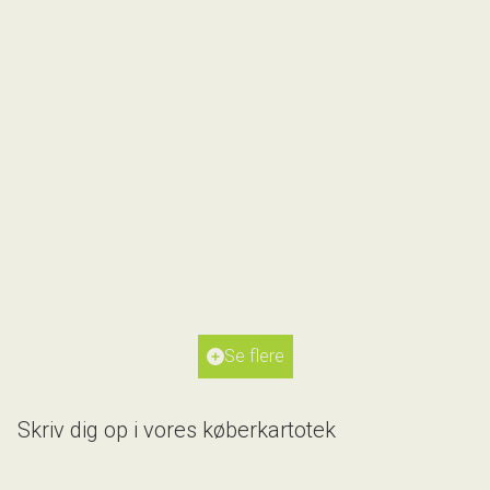
Gubsøtoften 4,
8600 Silkeborg
2
Boligareal
189
m
2
Grundareal
903
m
Ejendomstype
Villa
Se flere
5.695.000 kr.
Skriv dig op i vores køberkartotek