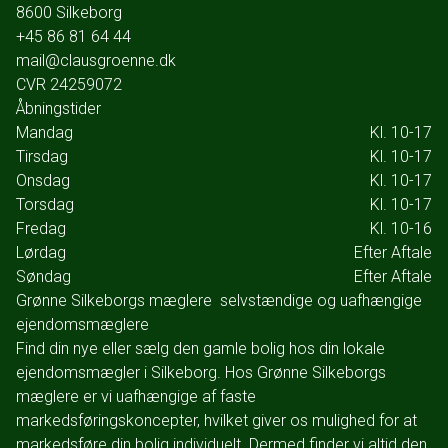
8600
Silkeborg
+45 86 81 64 44
mail@clausgroenne.dk
CVR
24259072
Åbningstider
Mandag
Kl. 10-17
Tirsdag
Kl. 10-17
Onsdag
Kl. 10-17
Torsdag
Kl. 10-17
Fredag
Kl. 10-16
Lørdag
Efter Aftale
Søndag
Efter Aftale
Grønne Silkeborgs mæglere  selvstændige og uafhængige
ejendomsmæglere
Find din nye eller sælg den gamle bolig hos din lokale
ejendomsmægler i Silkeborg. Hos Grønne Silkeborgs
mæglere er vi uafhængige af faste
markedsføringskoncepter, hvilket giver os mulighed for at
markedsføre din bolig individuelt. Dermed finder vi altid den